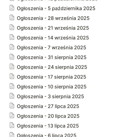
Ogłoszenia - 5 października 2025
Ogłoszenia - 28 września 2025
Ogłoszenia - 21 września 2025
Ogłoszenia - 14 września 2025
Ogłoszenia - 7 września 2025
Ogłoszenia - 31 sierpnia 2025
Ogłoszenia - 24 sierpnia 2025
Ogłoszenia - 17 sierpnia 2025
Ogłoszenia - 10 sierpnia 2025
Ogłoszenia - 3 sierpnia 2025
Ogłoszenia - 27 lipca 2025
Ogłoszenia - 20 lipca 2025
Ogłoszenia - 13 lipca 2025
Ogłoszenia - 6 lipca 2025