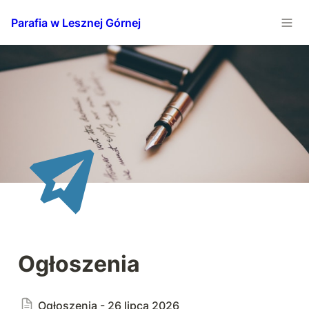
Parafia w Lesznej Górnej
Ogłoszenia
Ogłoszenia - 26 lipca 2026