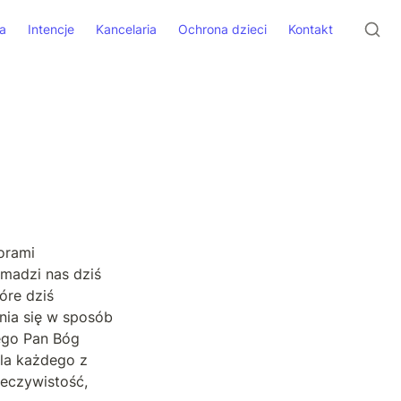
a
Intencje
Kancelaria
Ochrona dzieci
Kontakt
orami 
adzi nas dziś 
re dziś 
nia się w sposób 
ego Pan Bóg 
la każdego z 
czywistość, 