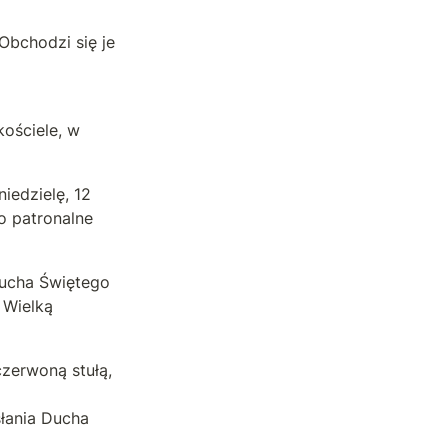
bchodzi się je 
ościele, w 
edzielę, 12 
 patronalne 
ucha Świętego 
Wielką 
erwoną stułą, 
ania Ducha 