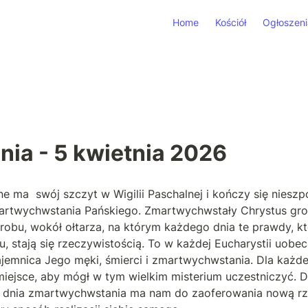
Home
Kościół
Ogłoszeni
nia - 5 kwietnia 2026
e ma  swój szczyt w Wigilii Paschalnej i kończy się nieszp
artwychwstania Pańskiego. Zmartwychwstały Chrystus grom
obu, wokół ołtarza, na którym każdego dnia te prawdy, któ
, stają się rzeczywistością. To w każdej Eucharystii uobec
ajemnica Jego męki, śmierci i zmartwychwstania. Dla każd
iejsce, aby mógł w tym wielkim misterium uczestniczyć. D
d dnia zmartwychwstania ma nam do zaoferowania nową rze