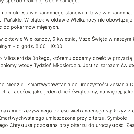
y sposób realizacji siebie samego.
h dni okresu wielkanocnego stanowi oktawę wielkanocną. O
i Pańskie. W piątek w oktawie Wielkanocy nie obowiązuje 
ść od pokarmów mięsnych.
w oktawie Wielkanocy, 6 kwietnia, Msze Święte w naszym k
lnym - o godz. 8:00 i 10:00.
 Miłosierdzia Bożego, któremu oddamy cześć w przyszłą ni
zniemy wtedy Tydzień Miłosierdzia. Jest to zarazem święto
 od Niedzieli Zmartwychwstania do uroczystości Zesłania D
ielką radością jako jeden dzień świąteczny, co więcej, jako 
nakami przeżywanego okresu wielkanocnego są: krzyż z cz
 Zmartwychwstałego umieszczona przy ołtarzu. Symbole 
go Chrystusa pozostaną przy ołtarzu do uroczystości Zesł