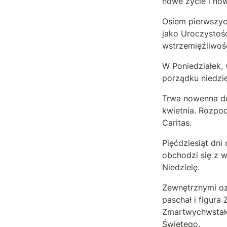
nowe życie i now
Osiem pierwszyc
jako Uroczystośc
wstrzemięźliwo
W Poniedziałek, 
porządku niedzie
Trwa nowenna do
kwietnia. Rozpoc
Caritas.
Pięćdziesiąt dni
obchodzi się z w
Niedzielę.
Zewnętrznymi oz
paschał i figura
Zmartwychwstałe
Świętego.