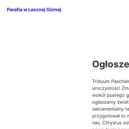
Parafia w Lesznej Górnej
Ogłosze
Triduum Paschaln
uroczystości Zm
wokół pustego gr
ogłaszamy światu
sakramentalny t
przygotował tu m
nas, Chrystus o