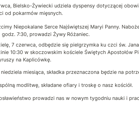
rwca, Bielsko-Żywiecki udziela dyspensy dotyczącej obowi
ci od pokarmów mięsnych.
cimy Niepokalane Serce Najświętszej Maryi Panny. Naboże
godz. 7:30, prowadzi Żywy
Różaniec.
ielę, 7 czerwca, odbędzie się pielgrzymka ku czci św. Jana
nie 10:30 w skoczowskim kościele Świętych Apostołów Piot
yruszy na Kaplicówkę.
 niedziela miesiąca, składka przeznaczona będzie na potrze
pólną modlitwę, składane ofiary i troskę o nasz kościół.
osławieństwo prowadzi nas w nowym tygodniu nauki i prac