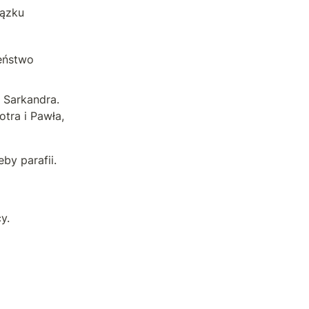
ązku 
ństwo 
 Sarkandra. 
ra i Pawła, 
by parafii.
y.