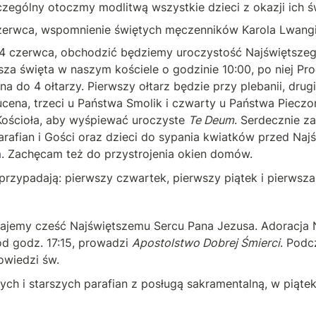
zególny otoczmy modlitwą wszystkie dzieci z okazji ich ś
zerwca, wspomnienie świętych męczenników Karola Lwangi
4 czerwca, obchodzić będziemy uroczystość Najświętszego 
za święta w naszym kościele o godzinie 10:00, po niej Proc
a do 4 ołtarzy. Pierwszy ołtarz będzie przy plebanii, drugi 
ena, trzeci u Państwa Smolik i czwarty u Państwa Pieczo
ościoła, aby wyśpiewać uroczyste 
Te Deum
. Serdecznie z
arafian i Gości oraz dzieci do sypania kwiatków przed Naj
 Zachęcam też do przystrojenia okien domów.
rzypadają: pierwszy czwartek, pierwszy piątek i pierwsza
ajemy cześć Najświętszemu Sercu Pana Jezusa. Adoracja N
d godz. 17:15, prowadzi 
Apostolstwo Dobrej Śmierci
. Podc
owiedzi św.
ch i starszych parafian z posługą sakramentalną, w piątek