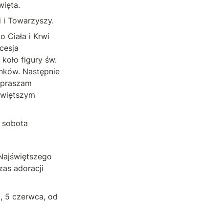
więta.
 i Towarzyszy.
Ciała i Krwi 
esja 
koło figury św. 
nków. Następnie 
apraszam 
świętszym 
 sobota 
ajświętszego 
zas adoracji 
, 5 czerwca, od 