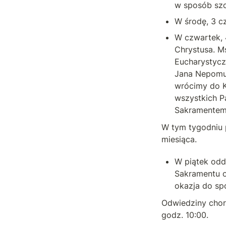
w sposób szc
W środę, 3 c
W czwartek, 
Chrystusa. Ms
Eucharystyczn
Jana Nepomuc
wrócimy do K
wszystkich P
Sakramentem.
W tym tygodniu p
miesiąca.
W piątek odd
Sakramentu o
okazja do sp
Odwiedziny chory
godz. 10:00.