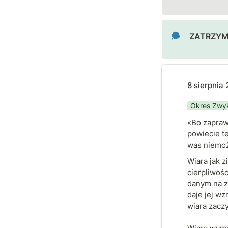
ZATRZYMA
8 sierpnia 2026
8 sierpnia
Okres Zwy
«Bo zapraw
powiecie te
was niemoż
Wiara jak z
cierpliwośc
danym na z
daje jej w
wiara zaczy