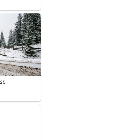
 2025
025
ń Wychowania 14-