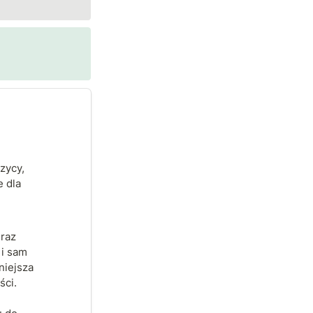
ycy, 
 dla 
raz 
i sam 
iejsza 
ci.
