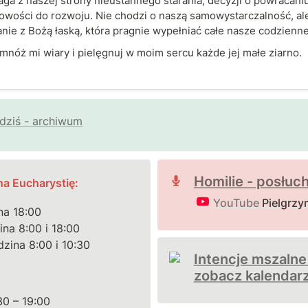
ga z naszej strony nieustannego starania, decyzji o powracaniu
owości do rozwoju. Nie chodzi o naszą samowystarczalność, ale
nie z Bożą łaską, która pragnie wypełniać całe nasze codzienne
mnóż mi wiary i pielęgnuj w moim sercu każde jej małe ziarno.
dziś - archiwum
Homilie - posłuch
a Eucharystię:
YouTube
Pielgrzy
na 18:00

na 8:00 i 18:00

dzina 8:00 i 10:30
Intencje mszalne - 
zobacz kalendar
0 – 19:00
