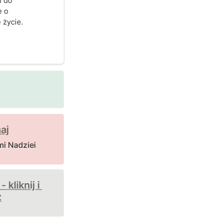
 do 
 o 
 życie.
aj
mi Nadziei
kliknij i 
z