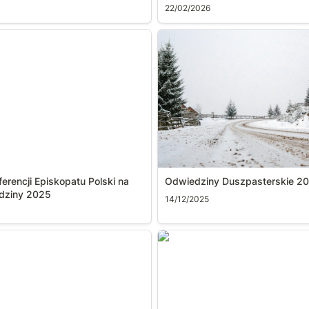
22/02/2026
nferencji Episkopatu Polski
Odwiedziny Duszpasterskie
ej Rodziny 2025
ferencji Episkopatu Polski na 
Odwiedziny Duszpasterskie 2
odziny 2025
14/12/2025
zień Skupienia ADŚ
List Pasterski na XV Tydzie
20 września 2025