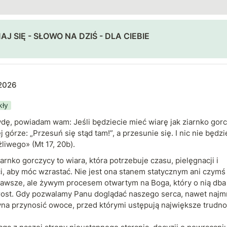
J SIĘ - SŁOWO NA DZIŚ - DLA CIEBIE
 2026
kły
dę, powiadam wam: Jeśli będziecie mieć wiarę jak ziarnko gorcz
j górze: „Przesuń się stąd tam!”, a przesunie się. I nic nie będzie
liwego» (Mt 17, 20b).
iarnko gorczycy to wiara, która potrzebuje czasu, pielęgnacji i 
i, aby móc wzrastać. Nie jest ona stanem statycznym ani czymś 
awsze, ale żywym procesem otwartym na Boga, który o nią dba 
zrost. Gdy pozwalamy Panu doglądać naszego serca, nawet najmn
na przynosić owoce, przed którymi ustępują największe trudnoś