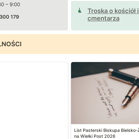
Troska o kościół i
 300 179
cmentarza
LNOŚCI
List Pasterski Biskupa Biels
na Wielki Post 2026
List Pasterski Biskupa Bielsko-
na Wielki Post 2026