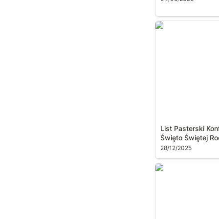
List Pasterski Ko
na Święto Święt
List Pasterski Kon
Święto Świętej R
28/12/2025
23 Regionalny D