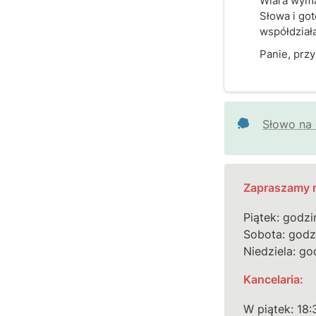
Wiara wyma
Słowa i got
współdziała
Panie, przy
Słowo na 
Zapraszamy n
Piątek: godzi
Sobota: godzi
Niedziela: go
Kancelaria:
W piątek: 18:3