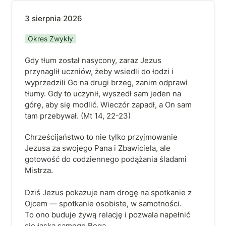
3 sierpnia 2026
3 sierpnia 2026
Okres Zwykły
Gdy tłum został nasycony, zaraz Jezus 
przynaglił uczniów, żeby wsiedli do łodzi i 
wyprzedzili Go na drugi brzeg, zanim odprawi 
tłumy. Gdy to uczynił, wyszedł sam jeden na 
górę, aby się modlić. Wieczór zapadł, a On sam 
tam przebywał. (Mt 14, 22-23)
Chrześcijaństwo to nie tylko przyjmowanie 
Jezusa za swojego Pana i Zbawiciela, ale 
gotowość do codziennego podążania śladami 
Mistrza.

Dziś Jezus pokazuje nam drogę na spotkanie z 
Ojcem — spotkanie osobiste, w samotności. 
To ono buduje żywą relację i pozwala napełnić 
się łaską samego Boga.