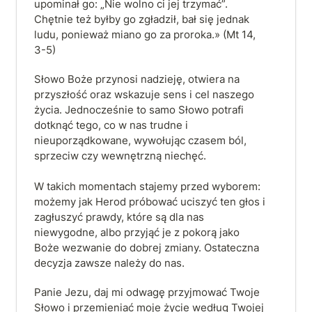
upominał go: „Nie wolno ci jej trzymać”. 
Chętnie też byłby go zgładził, bał się jednak 
ludu, ponieważ miano go za proroka.» (Mt 14, 
3-5)
Słowo Boże przynosi nadzieję, otwiera na 
przyszłość oraz wskazuje sens i cel naszego 
życia. Jednocześnie to samo Słowo potrafi 
dotknąć tego, co w nas trudne i 
nieuporządkowane, wywołując czasem ból, 
sprzeciw czy wewnętrzną niechęć.

W takich momentach stajemy przed wyborem: 
możemy jak Herod próbować uciszyć ten głos i 
zagłuszyć prawdy, które są dla nas 
niewygodne, albo przyjąć je z pokorą jako 
Boże wezwanie do dobrej zmiany. Ostateczna 
decyzja zawsze należy do nas.
Panie Jezu, daj mi odwagę przyjmować Twoje 
Słowo i przemieniać moje życie według Twojej 