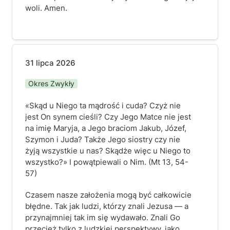
woli. Amen.
31 lipca 2026
31 lipca 2026
Okres Zwykły
«Skąd u Niego ta mądrość i cuda? Czyż nie 
jest On synem cieśli? Czy Jego Matce nie jest 
na imię Maryja, a Jego braciom Jakub, Józef, 
Szymon i Juda? Także Jego siostry czy nie 
żyją wszystkie u nas? Skądże więc u Niego to 
wszystko?» I powątpiewali o Nim. (Mt 13, 54-
57)
Czasem nasze założenia mogą być całkowicie 
błędne. Tak jak ludzi, którzy znali Jezusa — a 
przynajmniej tak im się wydawało. Znali Go 
przecież tylko z ludzkiej perspektywy, jako 